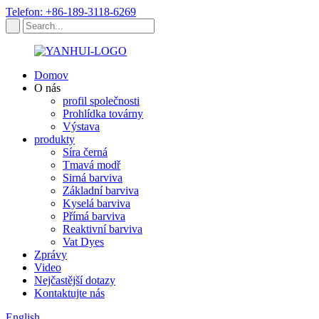
Telefon: +86-189-3118-6269
Domov
O nás
profil společnosti
Prohlídka továrny
Výstava
produkty
Síra černá
Tmavá modř
Sirná barviva
Základní barviva
Kyselá barviva
Přímá barviva
Reaktivní barviva
Vat Dyes
Zprávy
Video
Nejčastější dotazy
Kontaktujte nás
English