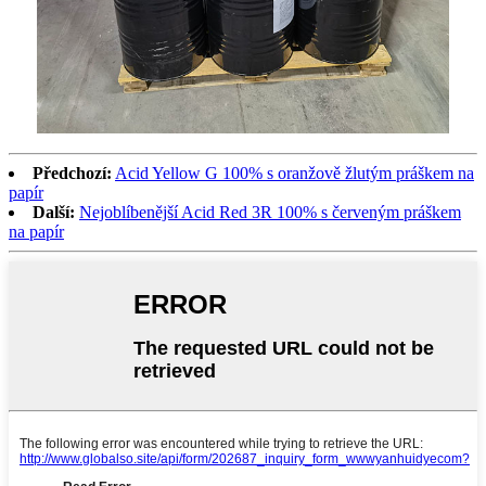
Předchozí:
Acid Yellow G 100% s oranžově žlutým práškem na
papír
Další:
Nejoblíbenější Acid Red 3R 100% s červeným práškem
na papír