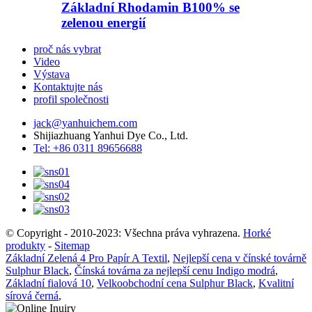
Základní Rhodamin B100% se
zelenou energií
proč nás vybrat
Video
Výstava
Kontaktujte nás
profil společnosti
jack@yanhuichem.com
Shijiazhuang Yanhui Dye Co., Ltd.
Tel: +86 0311 89656688
© Copyright - 2010-2023: Všechna práva vyhrazena.
Horké
produkty
-
Sitemap
Základní Zelená 4 Pro Papír A Textil
,
Nejlepší cena v čínské továrně
Sulphur Black
,
Čínská továrna za nejlepší cenu Indigo modrá
,
Základní fialová 10
,
Velkoobchodní cena Sulphur Black
,
Kvalitní
sírová černá
,