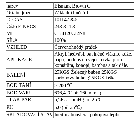
název
Bismark Brown G
Ostatní jména
Základní hnědá 1
Č. CAS
10114-58-6
Číslo EINECS
233-314-3
MF
C18H20CI2N8
SÍLA
100%
VZHLED
Červenohnědý prášek
Akryl, hedvábí, bavlněné vlákno, kůže,
APLIKACE
papír, podnos na vejce, cívka proti
komárům, konopí, bambus a tak dále.
25KGS Železný buben;25KGS
BALENÍ
kartonový buben;25KGS taška
BOD TÁNÍ
> 200 ℃
BOD VARU
696,4 °C při 760 mmHg
TLAK PAR
5,5E-21mmHg při 25°C
PH
5,0 (při 25℃)
SKLADOVACÍ STAV
Inertní atmosféra, pokojová teplota