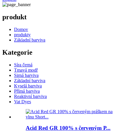
produkt
Domov
produkty
Základní barviva
Kategorie
Síra černá
Tmavá modř
Sirná barviva
Základní barviva
Kyselá barviva
Přímá barviva
Reaktivní barviva
Vat Dyes
Acid Red GR 100% s červeným P...