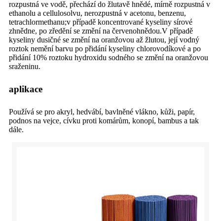
rozpustná ve vodě, přechází do žlutavě hnědé, mírně rozpustná v
ethanolu a cellulosolvu, nerozpustná v acetonu, benzenu,
tetrachlormethanu;v případě koncentrované kyseliny sírové
zhnědne, po zředění se změní na červenohnědou.V případě
kyseliny dusičné se změní na oranžovou až žlutou, její vodný
roztok nemění barvu po přidání kyseliny chlorovodíkové a po
přidání 10% roztoku hydroxidu sodného se změní na oranžovou
sraženinu.
aplikace
Používá se pro akryl, hedvábí, bavlněné vlákno, kůži, papír,
podnos na vejce, cívku proti komárům, konopí, bambus a tak
dále.