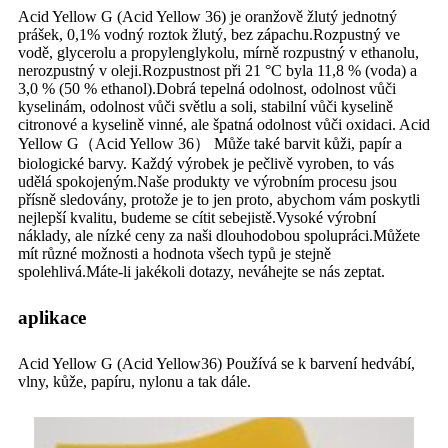
Acid Yellow G (Acid Yellow 36) je oranžově žlutý jednotný
prášek, 0,1% vodný roztok žlutý, bez zápachu.Rozpustný ve
vodě, glycerolu a propylenglykolu, mírně rozpustný v ethanolu,
nerozpustný v oleji.Rozpustnost při 21 °C byla 11,8 % (voda) a
3,0 % (50 % ethanol).Dobrá tepelná odolnost, odolnost vůči
kyselinám, odolnost vůči světlu a soli, stabilní vůči kyselině
citronové a kyselině vinné, ale špatná odolnost vůči oxidaci. Acid
Yellow G（Acid Yellow 36） Může také barvit kůži, papír a
biologické barvy. Každý výrobek je pečlivě vyroben, to vás
udělá spokojeným.Naše produkty ve výrobním procesu jsou
přísně sledovány, protože je to jen proto, abychom vám poskytli
nejlepší kvalitu, budeme se cítit sebejistě.Vysoké výrobní
náklady, ale nízké ceny za naši dlouhodobou spolupráci.Můžete
mít různé možnosti a hodnota všech typů je stejně
spolehlivá.Máte-li jakékoli dotazy, neváhejte se nás zeptat.
aplikace
Acid Yellow G (Acid Yellow36) Používá se k barvení hedvábí,
vlny, kůže, papíru, nylonu a tak dále.