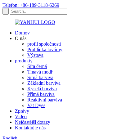
Telefon: +86-189-3118-6269
Domov
O nás
profil společnosti
Prohlídka továrny
Výstava
produkty
Síra černá
Tmavá modř
Sirná barviva
Základní barviva
Kyselá barviva
Přímá barviva
Reaktivní barviva
Vat Dyes
Zprávy
Video
Nejčastější dotazy
Kontaktujte nás
English