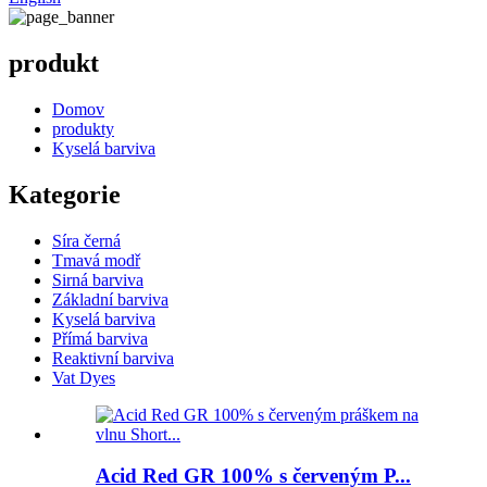
produkt
Domov
produkty
Kyselá barviva
Kategorie
Síra černá
Tmavá modř
Sirná barviva
Základní barviva
Kyselá barviva
Přímá barviva
Reaktivní barviva
Vat Dyes
Acid Red GR 100% s červeným P...