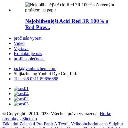
Nejoblíbenější Acid Red 3R 100% s
Red Pow...
proč nás vybrat
Video
Výstava
Kontaktujte nás
profil společnosti
jack@yanhuichem.com
Shijiazhuang Yanhui Dye Co., Ltd.
Tel: +86 0311 89656688
© Copyright - 2010-2023: Všechna práva vyhrazena.
Horké
produkty
-
Sitemap
Základní Zelená 4 Pro Papír A Textil
,
Velkoobchodní cena Sulphur