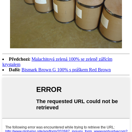
Předchozí:
Malachitová zelená 100% se zeleně zářícím
krystalem
Další:
Bismark Brown G 100% s práškem Red Brown