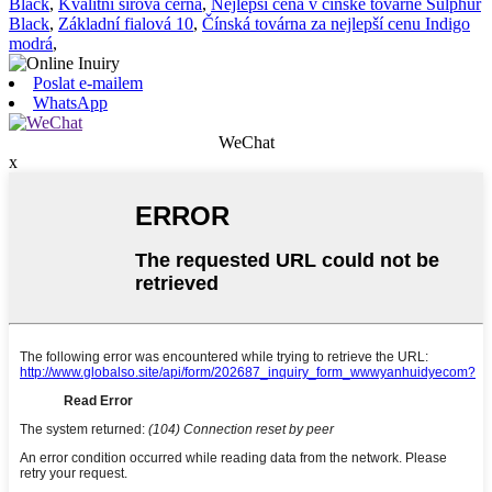
Black
,
Kvalitní sírová černá
,
Nejlepší cena v čínské továrně Sulphur
Black
,
Základní fialová 10
,
Čínská továrna za nejlepší cenu Indigo
modrá
,
Poslat e-mailem
WhatsApp
WeChat
x