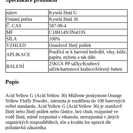
název
Kyselá žlutá G
Ostatní jména
Kyselá žlutá 36
Č. CAS
587-98-4
MF
C18H14N3NaO3S
SÍLA
100%
VZHLED
Oranžově žlutý prášek
Používá se k barvení hedvábí, vlny, kůže,
APLIKACE
papíru, nylonu a tak dále.
25KGS PP sáčky/Kraftový
BALENÍ
sáček/kartonová krabice/železný buben
Popis
Acid Yellow G (Acid Yellow 36) Můžeme poskytnout Orange
Yellow Fluffy Powder., intenzita je rozdělena do 100 barevných
světel standardu, Acid Yellow G (Acid Yellow 36) je oranžově
žlutý nebo žlutý prášek nebo částice, bez chuti, rozpustné ve
vodě žlutá, mírně rozpustná v ethanolu, nerozpustná v jiných
organických rozpouštědlech, tón a kvalitu lze upravit dle
požadavků zákazníka.