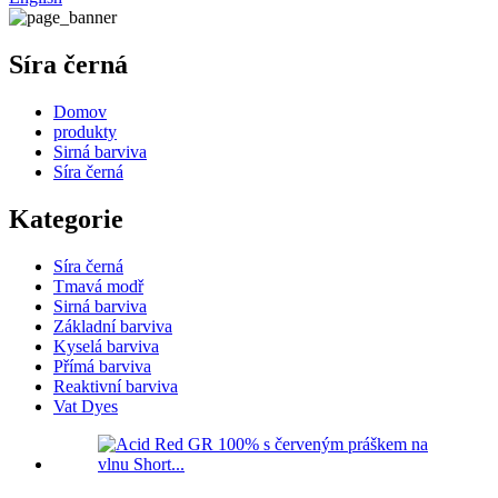
Síra černá
Domov
produkty
Sirná barviva
Síra černá
Kategorie
Síra černá
Tmavá modř
Sirná barviva
Základní barviva
Kyselá barviva
Přímá barviva
Reaktivní barviva
Vat Dyes