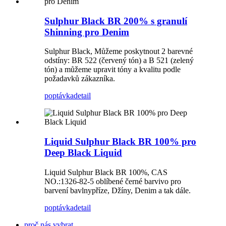
Sulphur Black BR ​​200% s granulí
Shinning pro Denim
Sulphur Black, Můžeme poskytnout 2 barevné
odstíny: BR 522 (červený tón) a B 521 (zelený
tón) a můžeme upravit tóny a kvalitu podle
požadavků zákazníka.
poptávka
detail
Liquid Sulphur Black BR ​​100% pro
Deep Black Liquid
Liquid Sulphur Black BR ​​100%, CAS
NO.:1326-82-5 oblíbené černé barvivo pro
barvení bavlny
příze
, Džíny, Denim a tak dále.
poptávka
detail
proč nás vybrat