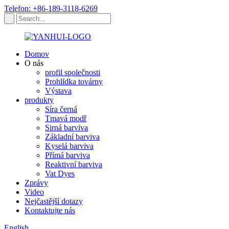
Telefon: +86-189-3118-6269
Domov
O nás
profil společnosti
Prohlídka továrny
Výstava
produkty
Síra černá
Tmavá modř
Sirná barviva
Základní barviva
Kyselá barviva
Přímá barviva
Reaktivní barviva
Vat Dyes
Zprávy
Video
Nejčastější dotazy
Kontaktujte nás
English