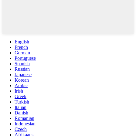
English
French
German
Portuguese
Spanish
Russian
Japanese
Korean
Arabic
Irish
Greek
Turkish
Italian
Danish
Romanian
Indonesian
Czech
Afrikaans