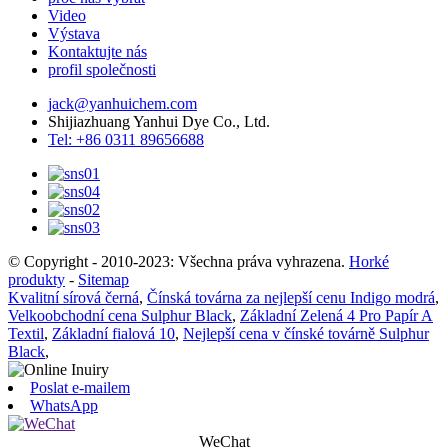
Video
Výstava
Kontaktujte nás
profil společnosti
jack@yanhuichem.com
Shijiazhuang Yanhui Dye Co., Ltd.
Tel: +86 0311 89656688
© Copyright - 2010-2023: Všechna práva vyhrazena.
Horké
produkty
-
Sitemap
Kvalitní sírová černá
,
Čínská továrna za nejlepší cenu Indigo modrá
,
Velkoobchodní cena Sulphur Black
,
Základní Zelená 4 Pro Papír A
Textil
,
Základní fialová 10
,
Nejlepší cena v čínské továrně Sulphur
Black
,
Poslat e-mailem
WhatsApp
WeChat