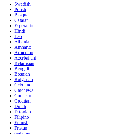
Swedish
Polish
Basque
Catalan
Esperanto
Hindi
Lao
Albanian
Amharic
Armenian
Azerbaijani
Belarusian
Bengali
Bosnian
Bulgarian
Cebuano
Chichewa
Corsican
Croatian
Dutch
Estonian
Filipino
Finnish
Frisian
Galician