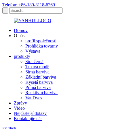
Telefon: +86-189-3118-6269
Domov
O nás
profil společnosti
Prohlídka továrny
Výstava
produkty
Síra černá
Tmavá modř
Sirná barviva
Základní barviva
Kyselá barviva
Přímá barviva
Reaktivní barviva
Vat Dyes
Zprávy
Video
Nejčastější dotazy
Kontaktujte nás
English