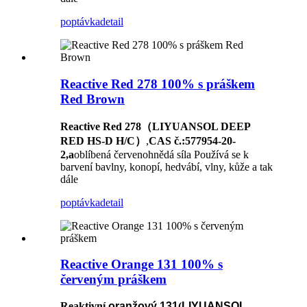
poptávka
detail
Reactive Red 278 100% s práškem
Red Brown
Reactive Red 278（LIYUANSOL DEEP
RED HS-D H/C）
,
CAS č.:577954-20-
2,a
oblíbená červenohnědá síla Používá se k
barvení bavlny, konopí, hedvábí, vlny, kůže a tak
dále
poptávka
detail
Reactive Orange 131 100% s
červeným práškem
Reaktivní
oranžový
131
(
LIYUANSOL