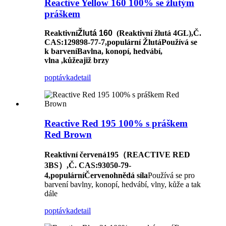
Reactive Yellow 160 100% se žlutým
práškem
Reaktivní
Žlutá
160
(Reaktivní žlutá 4GL)
,
Č.
CAS
:129898-77-7,
populární
Žlutá
Používá se
k barvení
Bavlna, konopí, hedvábí,
vlna
,
kůže
a
již brzy
poptávka
detail
Reactive Red 195 100% s práškem
Red Brown
Reaktivní červená
195（REACTIVE RED
3BS）
,
Č. CAS
:93050
-
79
-
4
,
populární
Červenohnědá síla
Používá se pro
barvení bavlny, konopí, hedvábí, vlny, kůže a tak
dále
poptávka
detail