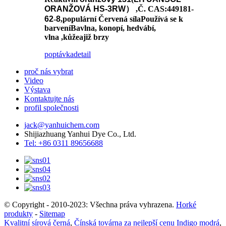
ORANŽOVÁ HS-3RW
）
,
Č. CAS
:449181
-
62
-
8
,
populární
Červená síla
Používá se k
barvení
Bavlna, konopí, hedvábí,
vlna
,kůže
a
již brzy
poptávka
detail
proč nás vybrat
Video
Výstava
Kontaktujte nás
profil společnosti
jack@yanhuichem.com
Shijiazhuang Yanhui Dye Co., Ltd.
Tel: +86 0311 89656688
© Copyright - 2010-2023: Všechna práva vyhrazena.
Horké
produkty
-
Sitemap
Kvalitní sírová černá
,
Čínská továrna za nejlepší cenu Indigo modrá
,