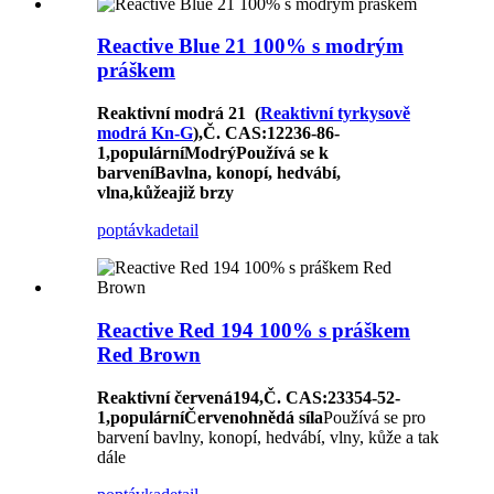
Reactive Blue 21 100% s modrým
práškem
Reaktivní modrá 2
1
(
Reaktivní tyrkysově
modrá Kn-G
)
,
Č. CAS
:12236-86-
1,
populární
Modrý
Používá se k
barvení
Bavlna, konopí, hedvábí,
vlna
,
kůže
a
již brzy
poptávka
detail
Reactive Red 194 100% s práškem
Red Brown
Reaktivní červená
194
,
Č. CAS
:23354
-
52
-
1
,
populární
Červenohnědá síla
Používá se pro
barvení bavlny, konopí, hedvábí, vlny, kůže a tak
dále