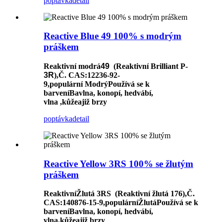
poptávka
detail
Reactive Blue 49 100% s modrým
práškem
Reaktivní modrá
49
(Reaktivní Brilliant P-
3R
)
,
Č. CAS
:12236-92-
9,
populární
Modrý
Používá se k
barvení
Bavlna, konopí, hedvábí,
vlna
,
kůže
a
již brzy
poptávka
detail
Reactive Yellow 3RS 100% se žlutým
práškem
Reaktivní
Žlutá
3RS
(Reaktivní žlutá 176)
,
Č.
CAS
:140876-15-9,
populární
Žlutá
Používá se k
barvení
Bavlna, konopí, hedvábí,
vlna
,
kůže
a
již brzy