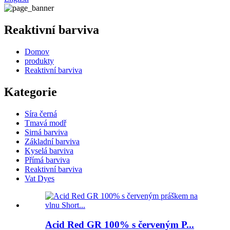
Reaktivní barviva
Domov
produkty
Reaktivní barviva
Kategorie
Síra černá
Tmavá modř
Sirná barviva
Základní barviva
Kyselá barviva
Přímá barviva
Reaktivní barviva
Vat Dyes
Acid Red GR 100% s červeným P...