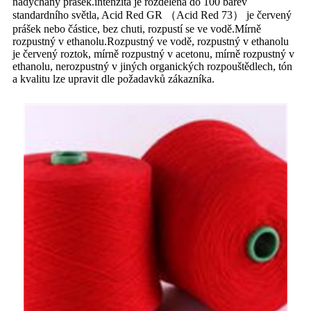
nadýchaný prášek.intenzita je rozdělena do 100 barev
standardního světla, Acid Red GR （Acid Red 73） je červený
prášek nebo částice, bez chuti, rozpustí se ve vodě.Mírně
rozpustný v ethanolu.Rozpustný ve vodě, rozpustný v ethanolu
je červený roztok, mírně rozpustný v acetonu, mírně rozpustný v
ethanolu, nerozpustný v jiných organických rozpouštědlech, tón
a kvalitu lze upravit dle požadavků zákazníka.