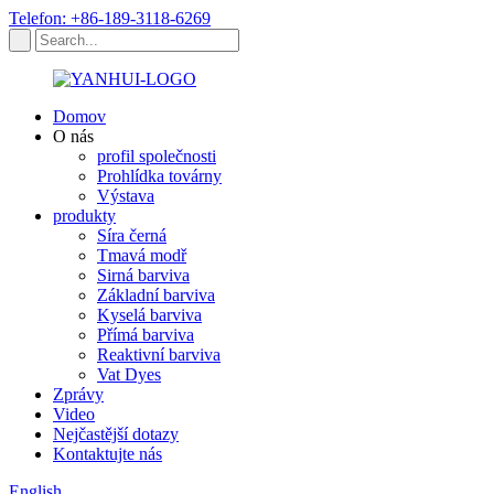
Telefon: +86-189-3118-6269
Domov
O nás
profil společnosti
Prohlídka továrny
Výstava
produkty
Síra černá
Tmavá modř
Sirná barviva
Základní barviva
Kyselá barviva
Přímá barviva
Reaktivní barviva
Vat Dyes
Zprávy
Video
Nejčastější dotazy
Kontaktujte nás
English