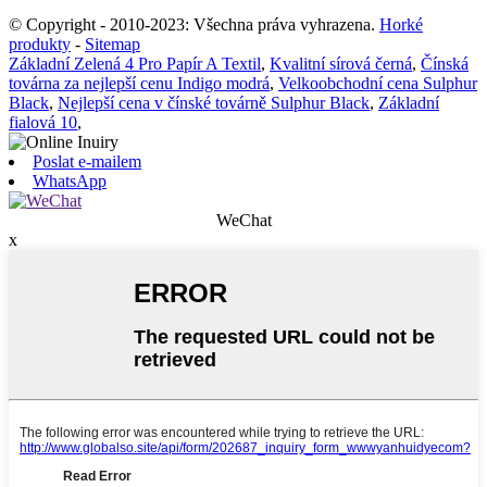
© Copyright - 2010-2023: Všechna práva vyhrazena.
Horké
produkty
-
Sitemap
Základní Zelená 4 Pro Papír A Textil
,
Kvalitní sírová černá
,
Čínská
továrna za nejlepší cenu Indigo modrá
,
Velkoobchodní cena Sulphur
Black
,
Nejlepší cena v čínské továrně Sulphur Black
,
Základní
fialová 10
,
Poslat e-mailem
WhatsApp
WeChat
x