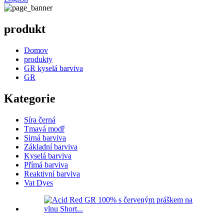
produkt
Domov
produkty
GR kyselá barviva
GR
Kategorie
Síra černá
Tmavá modř
Sirná barviva
Základní barviva
Kyselá barviva
Přímá barviva
Reaktivní barviva
Vat Dyes