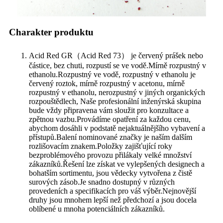
Charakter produktu
Acid Red GR（Acid Red 73） je červený prášek nebo
částice, bez chuti, rozpustí se ve vodě.Mírně rozpustný v
ethanolu.Rozpustný ve vodě, rozpustný v ethanolu je
červený roztok, mírně rozpustný v acetonu, mírně
rozpustný v ethanolu, nerozpustný v jiných organických
rozpouštědlech, Naše profesionální inženýrská skupina
bude vždy připravena vám sloužit pro konzultace a
zpětnou vazbu.Provádíme opatření za každou cenu,
abychom dosáhli v podstatě nejaktuálnějšího vybavení a
přístupů.Balení nominované značky je naším dalším
rozlišovacím znakem.Položky zajišťující roky
bezproblémového provozu přilákaly velké množství
zákazníků.Řešení lze získat ve vylepšených designech a
bohatším sortimentu, jsou vědecky vytvořena z čistě
surových zásob.Je snadno dostupný v různých
provedeních a specifikacích pro váš výběr.Nejnovější
druhy jsou mnohem lepší než předchozí a jsou docela
oblíbené u mnoha potenciálních zákazníků.