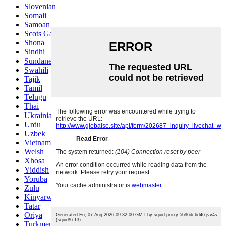
Slovenian
Somali
Samoan
Scots Gaelic
Shona
Sindhi
Sundanese
Swahili
Tajik
Tamil
Telugu
Thai
Ukrainian
Urdu
Uzbek
Vietnamese
Welsh
Xhosa
Yiddish
Yoruba
Zulu
Kinyarwanda
Tatar
Oriya
Turkmen