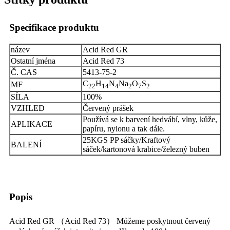
Specifikace produktu
název
Acid Red GR
Ostatní jména
Acid Red 73
Č. CAS
5413-75-2
C
H
N
Na
O
S
MF
22
14
4
2
7
2
SÍLA
100%
VZHLED
Červený prášek
Používá se k barvení hedvábí, vlny, kůže,
APLIKACE
papíru, nylonu a tak dále.
25KGS PP sáčky/Kraftový
BALENÍ
sáček/kartonová krabice/železný buben
Popis
Acid Red GR （Acid Red 73） Můžeme poskytnout červený