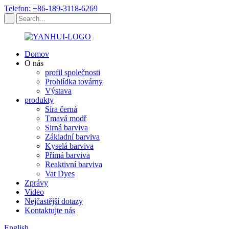
Telefon: +86-189-3118-6269
Domov
O nás
profil společnosti
Prohlídka továrny
Výstava
produkty
Síra černá
Tmavá modř
Sirná barviva
Základní barviva
Kyselá barviva
Přímá barviva
Reaktivní barviva
Vat Dyes
Zprávy
Video
Nejčastější dotazy
Kontaktujte nás
English