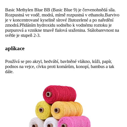
Basic Methylen Blue BB (Basic Blue 9) je červenohnědá síla.
Rozpustná ve vodě, modrá, mírně rozpustná v ethanolu.Barvivo
je v koncentrované kyselině sírové žlutozelené a po naředění
zmodrá.Přidáním hydroxidu sodného k vodnému roztoku je
purpurová a vznikne tmavě fialová sraženina. Stálobarevnost na
světle je stupeň 2-3.
aplikace
Používá se pro akryl, hedvábí, bavlněné vlákno, kůži, papír,
podnos na vejce, cívku proti komárům, konopí, bambus a tak
dále.