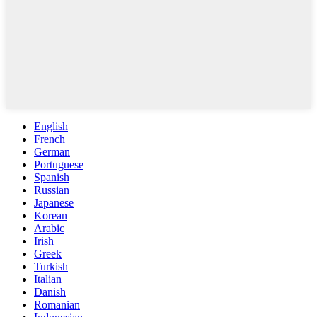
English
French
German
Portuguese
Spanish
Russian
Japanese
Korean
Arabic
Irish
Greek
Turkish
Italian
Danish
Romanian