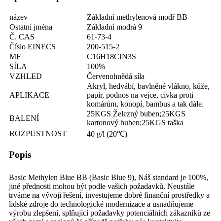
název
Základní methylenová modř BB
Ostatní jména
Základní modrá 9
Č. CAS
61-73-4
Číslo EINECS
200-515-2
MF
C16H18CIN3S
SÍLA
100%
VZHLED
Červenohnědá síla
Akryl, hedvábí, bavlněné vlákno, kůže,
APLIKACE
papír, podnos na vejce, cívka proti
komárům, konopí, bambus a tak dále.
25KGS Železný buben;25KGS
BALENÍ
kartonový buben;25KGS taška
ROZPUSTNOST
40 g/l (20℃)
Popis
Basic Methylen Blue BB (Basic Blue 9), Náš standard je 100%,
jiné přednosti mohou být podle vašich požadavků. Neustále
trváme na vývoji řešení, investujeme dobré finanční prostředky a
lidské zdroje do technologické modernizace a usnadňujeme
výrobu zlepšení, splňující požadavky potenciálních zákazníků ze