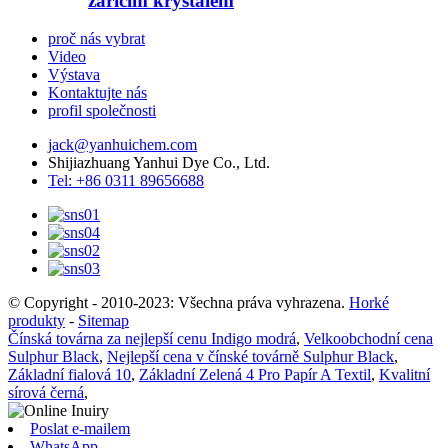
zářícím krystalem
proč nás vybrat
Video
Výstava
Kontaktujte nás
profil společnosti
jack@yanhuichem.com
Shijiazhuang Yanhui Dye Co., Ltd.
Tel: +86 0311 89656688
© Copyright - 2010-2023: Všechna práva vyhrazena.
Horké
produkty
-
Sitemap
Čínská továrna za nejlepší cenu Indigo modrá
,
Velkoobchodní cena
Sulphur Black
,
Nejlepší cena v čínské továrně Sulphur Black
,
Základní fialová 10
,
Základní Zelená 4 Pro Papír A Textil
,
Kvalitní
sírová černá
,
Poslat e-mailem
WhatsApp