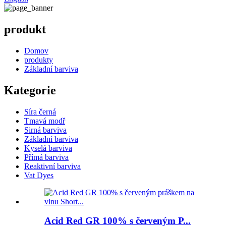
produkt
Domov
produkty
Základní barviva
Kategorie
Síra černá
Tmavá modř
Sirná barviva
Základní barviva
Kyselá barviva
Přímá barviva
Reaktivní barviva
Vat Dyes
Acid Red GR 100% s červeným P...