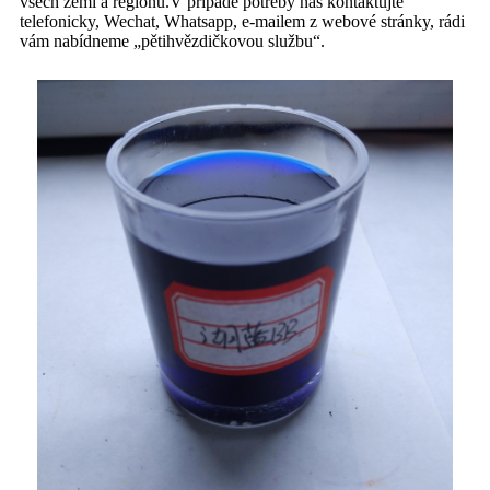
všech zemí a regionů.V případě potřeby nás kontaktujte
telefonicky, Wechat, Whatsapp, e-mailem z webové stránky, rádi
vám nabídneme „pětihvězdičkovou službu“.