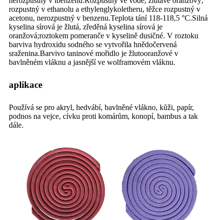
nerozpustný v ibenzenu.Rozpustný ve vodě, žlutavě oranžový,
rozpustný v ethanolu a ethylenglykoletheru, těžce rozpustný v
acetonu, nerozpustný v benzenu.Teplota tání 118-118,5 °C.Silná
kyselina sírová je žlutá, zředěná kyselina sírová je
oranžová;roztokem pomeranče v kyselině dusičné. V roztoku
barviva hydroxidu sodného se vytvořila hnědočervená
sraženina.Barvivo taninové mořidlo je žlutooranžové v
bavlněném vláknu a jasnější ve wolframovém vláknu.
aplikace
Používá se pro akryl, hedvábí, bavlněné vlákno, kůži, papír,
podnos na vejce, cívku proti komárům, konopí, bambus a tak
dále.