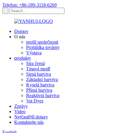
Telefon: +86-189-3118-6269
Domov
O nás
profil společnosti
Prohlídka továrny
Výstava
produkty
Síra černá
Tmavá modř
Sirná barviva
Základní barviva
Kyselá barviva
Přímá barviva
Reaktivní barviva
Vat Dyes
Zprávy
Video
Nejčastější dotazy
Kontaktujte nás
English