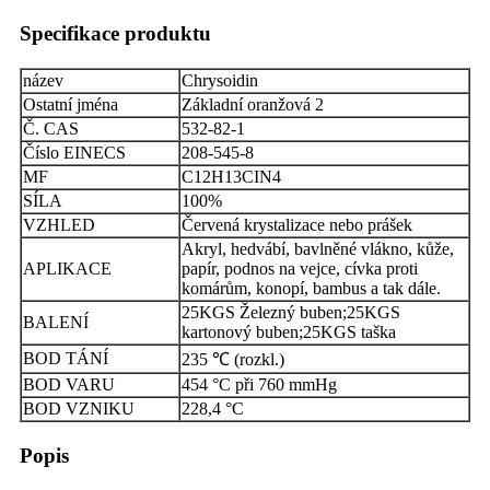
Specifikace produktu
název
Chrysoidin
Ostatní jména
Základní oranžová 2
Č. CAS
532-82-1
Číslo EINECS
208-545-8
MF
C12H13CIN4
SÍLA
100%
VZHLED
Červená krystalizace nebo prášek
Akryl, hedvábí, bavlněné vlákno, kůže,
APLIKACE
papír, podnos na vejce, cívka proti
komárům, konopí, bambus a tak dále.
25KGS Železný buben;25KGS
BALENÍ
kartonový buben;25KGS taška
BOD TÁNÍ
235 ℃ (rozkl.)
BOD VARU
454 °C při 760 mmHg
BOD VZNIKU
228,4 °C
Popis