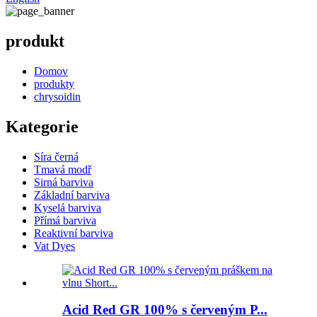
produkt
Domov
produkty
chrysoidin
Kategorie
Síra černá
Tmavá modř
Sirná barviva
Základní barviva
Kyselá barviva
Přímá barviva
Reaktivní barviva
Vat Dyes
Acid Red GR 100% s červeným P...