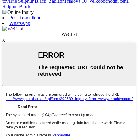
továrně Sulphur Black
,
Základní fialová 10
,
Velkoobchodní cena
Sulphur Black
,
Poslat e-mailem
WhatsApp
WeChat
x