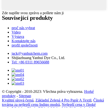
Zde napište svou zprávu a pošlete nám ji
Související produkty
proč nás vybrat
Video
Výstava
Kontaktujte nás
profil společnosti
jack@yanhuichem.com
Shijiazhuang Yanhui Dye Co., Ltd.
Tel: +86 0311 89656688
© Copyright - 2010-2023: Všechna práva vyhrazena.
Horké
produkty
-
Sitemap
Kvalitní sírová černá
,
Základní Zelená 4 Pro Papír A Textil
,
Čínská
továrna za nejlepší cenu Indigo modrá
,
Nejlepší cena v čínské