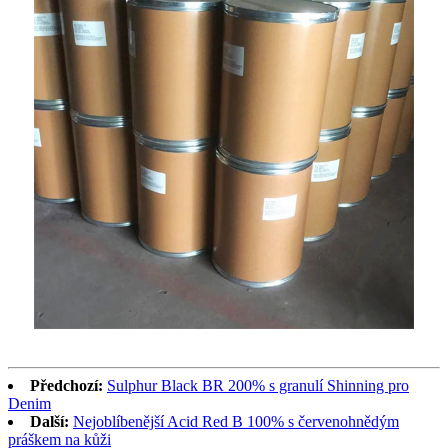
Předchozí:
Sulphur Black BR ​​200% s granulí Shinning pro
Denim
Další:
Nejoblíbenější Acid Red B 100% s červenohnědým
práškem na kůži