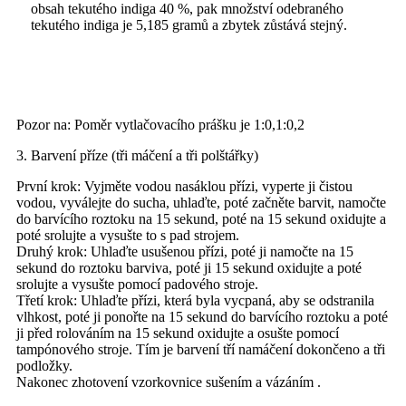
obsah tekutého indiga 40 %, pak množství odebraného
tekutého indiga je 5,185 gramů a zbytek zůstává stejný.
Pozor na: Poměr vytlačovacího prášku je 1:0,1:0,2
3. Barvení příze (tři máčení a tři polštářky)
První krok: Vyjměte vodou nasáklou přízi, vyperte ji čistou
vodou, vyválejte do sucha, uhlaďte, poté začněte barvit, namočte
do barvícího roztoku na 15 sekund, poté na 15 sekund oxidujte a
poté srolujte a vysušte to s pad strojem.
Druhý krok: Uhlaďte usušenou přízi, poté ji namočte na 15
sekund do roztoku barviva, poté ji 15 sekund oxidujte a poté
srolujte a vysušte pomocí padového stroje.
Třetí krok: Uhlaďte přízi, která byla vycpaná, aby se odstranila
vlhkost, poté ji ponořte na 15 sekund do barvícího roztoku a poté
ji před rolováním na 15 sekund oxidujte a osušte pomocí
tampónového stroje. Tím je barvení tří namáčení dokončeno a tři
podložky.
Nakonec zhotovení vzorkovnice sušením a vázáním .