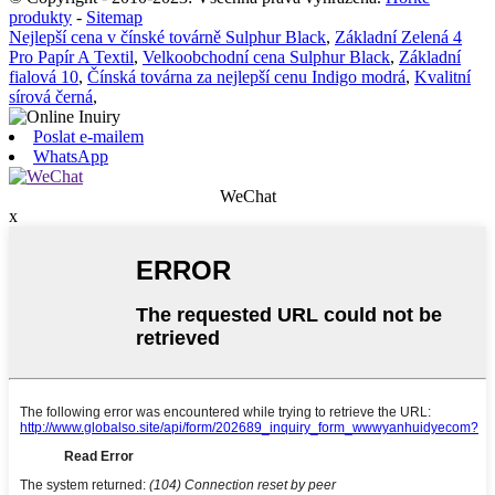
produkty
-
Sitemap
Nejlepší cena v čínské továrně Sulphur Black
,
Základní Zelená 4
Pro Papír A Textil
,
Velkoobchodní cena Sulphur Black
,
Základní
fialová 10
,
Čínská továrna za nejlepší cenu Indigo modrá
,
Kvalitní
sírová černá
,
Poslat e-mailem
WhatsApp
WeChat
x