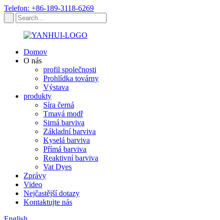
Telefon: +86-189-3118-6269
Domov
O nás
profil společnosti
Prohlídka továrny
Výstava
produkty
Síra černá
Tmavá modř
Sirná barviva
Základní barviva
Kyselá barviva
Přímá barviva
Reaktivní barviva
Vat Dyes
Zprávy
Video
Nejčastější dotazy
Kontaktujte nás
English