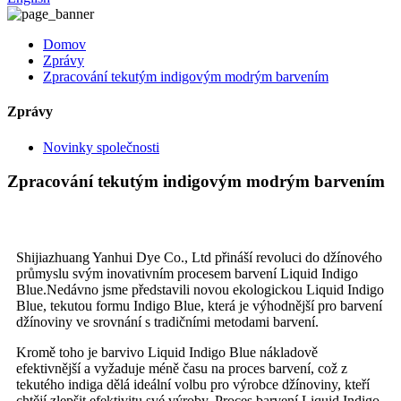
Domov
Zprávy
Zpracování tekutým indigovým modrým barvením
Zprávy
Novinky společnosti
Zpracování tekutým indigovým modrým barvením
Shijiazhuang Yanhui Dye Co., Ltd přináší revoluci do džínového
průmyslu svým inovativním procesem barvení Liquid Indigo
Blue.Nedávno jsme představili novou ekologickou Liquid Indigo
Blue, tekutou formu Indigo Blue, která je výhodnější pro barvení
džínoviny ve srovnání s tradičními metodami barvení.
Kromě toho je barvivo Liquid Indigo Blue nákladově
efektivnější a vyžaduje méně času na proces barvení, což z
tekutého indiga dělá ideální volbu pro výrobce džínoviny, kteří
chtějí zlepšit efektivitu své výroby. Proces barvení Liquid Indigo