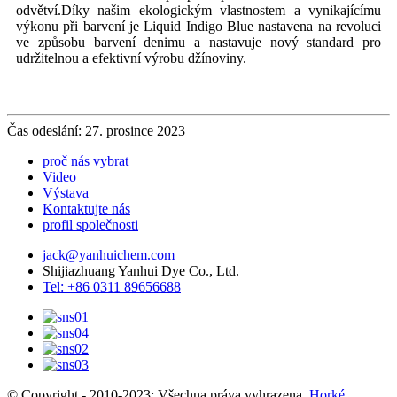
odvětví.Díky našim ekologickým vlastnostem a vynikajícímu
výkonu při barvení je Liquid Indigo Blue nastavena na revoluci
ve způsobu barvení denimu a nastavuje nový standard pro
udržitelnou a efektivní výrobu džínoviny.
Čas odeslání: 27. prosince 2023
proč nás vybrat
Video
Výstava
Kontaktujte nás
profil společnosti
jack@yanhuichem.com
Shijiazhuang Yanhui Dye Co., Ltd.
Tel: +86 0311 89656688
© Copyright - 2010-2023: Všechna práva vyhrazena.
Horké