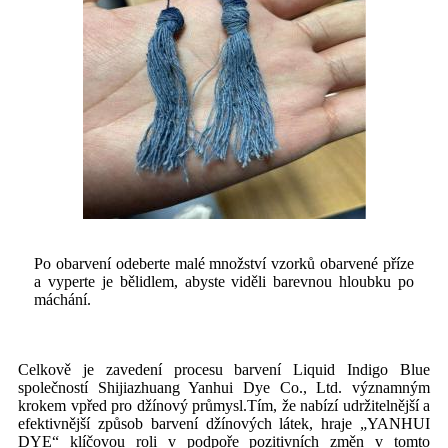
Po obarvení odeberte malé množství vzorků obarvené příze
a vyperte je bělidlem, abyste viděli barevnou hloubku po
máchání.
Celkově je zavedení procesu barvení Liquid Indigo Blue
společností Shijiazhuang Yanhui Dye Co., Ltd. významným
krokem vpřed pro džínový průmysl.Tím, že nabízí udržitelnější a
efektivnější způsob barvení džínových látek, hraje „YANHUI
DYE“ klíčovou roli v podpoře pozitivních změn v tomto